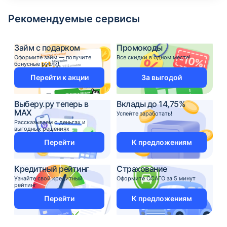
Рекомендуемые сервисы
Займ с подарком
Промокоды
Оформите займ — получите
Все скидки в одном месте!
бонусные рубли!
Перейти к акции
За выгодой
Выберу.ру теперь в
Вклады до 14,75%
MAX
Успейте заработать!
Рассказываем о деньгах и
выгодных решениях
Перейти
К предложениям
Кредитный рейтинг
Страхование
Узнайте свой кредитный
Оформите ОСАГО за 5 минут
рейтинг
Перейти
К предложениям