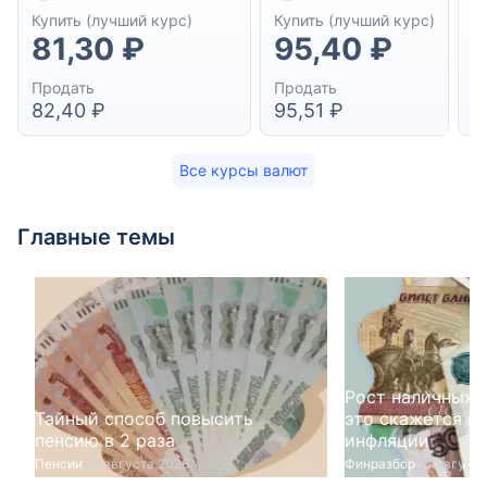
Купить (лучший курс)
Купить (лучший курс)
К
81,30 ₽
95,40 ₽
1
Продать
Продать
П
82,40 ₽
95,51 ₽
1
Все курсы валют
Главные темы
Рост наличных у
Тайный способ повысить
это скажется на
пенсию в 2 раза
инфляции
Пенсии
04 августа 2026
Финразбор
04 августа