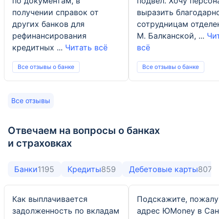
по документам, в
подвел. Хочу персон
получении справок от
выразить благодарн
других банков для
сотрудницам отделе
рефинансирования
М. Балканской, ...
Чи
кредитных ...
Читать всё
всё
Все отзывы о банке
Все отзывы о банке
Все отзывы
Отвечаем на вопросы о банках
и страховках
Банки
1195
Кредиты
859
Дебетовые карты
807
Как выплачивается
Подскажите, пожалу
задолженность по вкладам
адрес ЮMoney в Сан