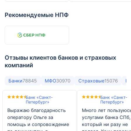
Газпромбанк
Московский Кредитный Банк
449 593
752 748
+0,2%
-1,8%
Рекомендуемые НПФ
ОТП Банк
Банк ДОМ.РФ
395 005
574 946
+3,3%
+2%
Банк Уралсиб
Банк «Санкт-Петербург»
337 337
347 552
+3,1%
+1,1%
Обновлено: 01.07.2026
Обновлено: 01.07.2026
Отзывы клиентов банков и страховых
компаний
Банки
78845
МФО
30970
Страховые
15076
В
Банк «Санкт-
Банк «Санкт-
Петербург»
Петербург»
Выражаю благодарность
Много лет пользуюс
оператору Ольге за
услугами банка СПб,
помощь и сопровождение
который ни разу не