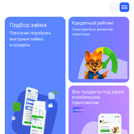
Кредитный рейтинг
Подбор займа
Помогаем быть
финансово
Поможем подобрать
грамотным
выгодные займы
и кредиты
Все продукты под рукой
в мобильном
приложении
Скачать