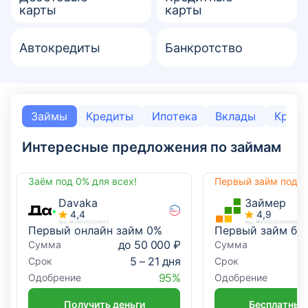
карты
карты
Автокредиты
Банкротство
Займы
Кредиты
Ипотека
Вклады
Креди
Интересные предложения по займам
Заём под 0% для всех!
Первый займ под 
Davaka
Займер
4,4
4,9
Лиц. №2403322010013
Лиц. №651303532004088
Первый онлайн займ 0%
Первый займ бе
до 50 000 ₽
Сумма
Сумма
5 – 21 дня
Срок
Срок
95%
Одобрение
Одобрение
Получить деньги
Бесплатный