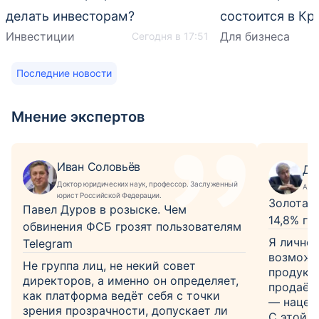
делать инвесторам?
состоится в Кр
Инвестиции
Для бизнеса
Сегодня в 17:51
Последние новости
Мнение экспертов
Иван Соловьёв
Дм
Доктор юридических наук, профессор. Заслуженный
Анал
юрист Российской Федерации.
Золотая 
Павел Дуров в розыске. Чем
14,8% го
обвинения ФСБ грозят пользователям
Я лично 
Telegram
возможно
Не группа лиц, не некий совет
продукт 
директоров, а именно он определяет,
продаёт
как платформа ведёт себя с точки
— нацен
зрения прозрачности, допускает ли
С этой 