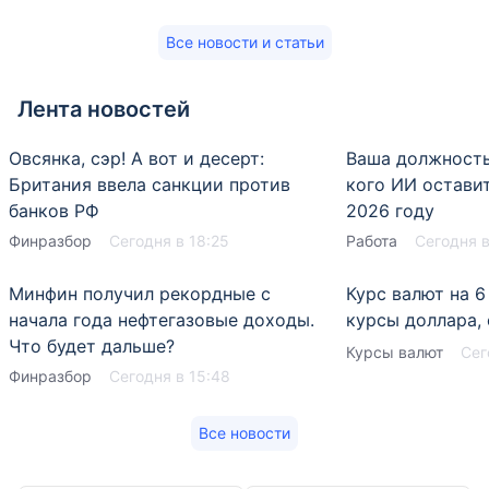
Все новости и статьи
Лента новостей
Овсянка, сэр! А вот и десерт:
Ваша должность
Британия ввела санкции против
кого ИИ оставит
банков РФ
2026 году
Финразбор
Сегодня в 18:25
Работа
Сегодня в
Минфин получил рекордные с
Курс валют на 6
начала года нефтегазовые доходы.
курсы доллара,
Что будет дальше?
Курсы валют
Сег
Финразбор
Сегодня в 15:48
Все новости